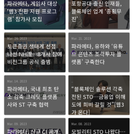
파라메타, 게임사 대상
포항공대 출신 인재들,
‘웹3 전환 지원 프로그
블록체인 업계 ‘종횡무
램’ 참가사 모집
진’
Mar. 26. 2023
Mar. 21. 2023
토큰증권 생태계 선점
파라메타, 유하와 ‘유튜
나선 NH證…8개사 참여
브 콘텐츠 조각투자 플
비전그룹 공식 출범
랫폼’ 구축한다
Mar. 14. 2023
..
파라메타, 국내 최초 탄
“블록체인 솔루션 각축
소 감축 크레딧 플랫폼
전된 STO…금융업 이해
사와 ST 구축 협력
도에 희비 갈릴 것”[웹3
가 온다]
Mar. 09. 2023
Mar. 08. 2023
파라메타, 신규 CI 공개
모빌리티 STO 나왔다…