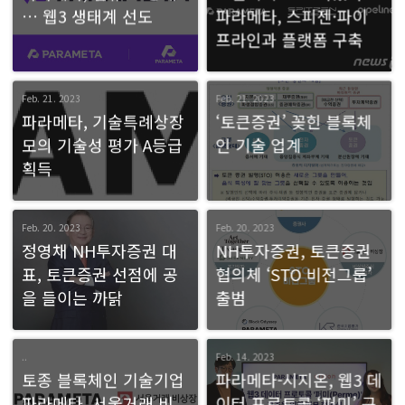
… 웹3 생태계 선도
파라메타, 스피젠·파이
프라인과 플랫폼 구축
Feb. 21. 2023
Feb. 21. 2023
파라메타, 기술특례상장
‘토큰증권’ 꽂힌 블록체
모의 기술성 평가 A등급
인 기술 업계
획득
Feb. 20. 2023
Feb. 20. 2023
정영채 NH투자증권 대
NH투자증권, 토큰증권
표, 토큰증권 선점에 공
협의체 ‘STO 비전그룹’
을 들이는 까닭
출범
..
Feb. 14. 2023
토종 블록체인 기술기업
파라메타-시지온, 웹3 데
파라메타, 서울거래 비
이터 프로토콜 ‘퍼미’ 구